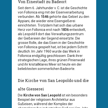
Von Einestadt zu Badeort
Seit dem 6. Jahrhunder v. C. ist die Geschichte
von Follonica eng mit der Eisenverarbeitung
verbunden. Ab
1546
gehörte das Gebiet zu den
Appiani, die wieder eine Eisengießerei
einrichteten. Trotzdem hat sich das urbane
Herz von Follonica erst nach
1836
entwickelt,
als Leopold II dort das Verwaltungszentrum
der Gießereien der Gegend einsetzte. Die
grosse Rolle, die das Eisen in der Geschichte
von Follonica gespielt hat, ist bei jedem Schritt
deutlich. Im Jahr 1960 wurde das Werk in
Follonica endgültig geschlossen. Dank ihrer
strategischen Lage, ihres grünen Pinienwald
und ihr kristallklares Meer ist heute ein der
beliebtesten sommerlichen Badeorte.
Die Kirche von San Leopoldo und die
alte Giesserei
Die
Kirche von San Leopold
ist ein besonders
Beispiel der religiösen Architektur aus
Gußeisen, während der Komplex der