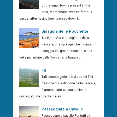
of the small towns present in the
area, Montemassi with its famous
castle, after having been passed down t...
Spiaggia delle Rocchette
Tra Punta Ala e Castiglione della
Pescaia, una spiaggia che incanta
Spiaggia dal grande fascino, è una
delle più amate della Toscana. Situata a...
Tirli
Tirli piccolo gioiello trai boschi Tirli,
frazione di Castiglione della Pescaia,
è arrampicato su una collina e
circondato da boschi merav...
Passeggiate a Cavallo
Passeggiate a cavallo Per tutti gli