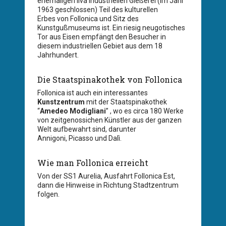
ehemaligen Ilva industriellen Gießerei (im Jahr
1963 geschlossen) Teil des kulturellen
Erbes von Follonica und Sitz des
Kunstgußmuseums ist. Ein riesig neugotisches
Tor aus Eisen empfängt den Besucher in
diesem industriellen Gebiet aus dem 18
Jahrhundert.
Die Staatspinakothek von Follonica
Follonica ist auch ein interessantes
Kunstzentrum
mit der Staatspinakothek
“
Amedeo Modigliani
” , wo es circa 180 Werke
von zeitgenossichen Künstler aus der ganzen
Welt aufbewahrt sind, darunter
Annigoni, Picasso und Dalì.
Wie man Follonica erreicht
Von der SS1 Aurelia, Ausfahrt Follonica Est,
dann die Hinweise in Richtung Stadtzentrum
folgen.