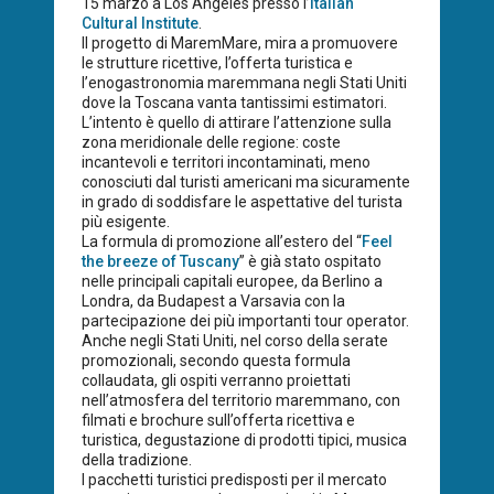
15 marzo a Los Angeles presso l’
Italian
Cultural Institute
.
Il progetto di MaremMare, mira a promuovere
le strutture ricettive, l’offerta turistica e
l’enogastronomia maremmana negli Stati Uniti
dove la Toscana vanta tantissimi estimatori.
L’intento è quello di attirare l’attenzione sulla
zona meridionale delle regione: coste
incantevoli e territori incontaminati, meno
conosciuti dal turisti americani ma sicuramente
in grado di soddisfare le aspettative del turista
più esigente.
La formula di promozione all’estero del “
Feel
the breeze of Tuscany
” è già stato ospitato
nelle principali capitali europee, da Berlino a
Londra, da Budapest a Varsavia con la
partecipazione dei più importanti tour operator.
Anche negli Stati Uniti, nel corso della serate
promozionali, secondo questa formula
collaudata, gli ospiti verranno proiettati
nell’atmosfera del territorio maremmano, con
filmati e brochure sull’offerta ricettiva e
turistica, degustazione di prodotti tipici, musica
della tradizione.
I pacchetti turistici predisposti per il mercato