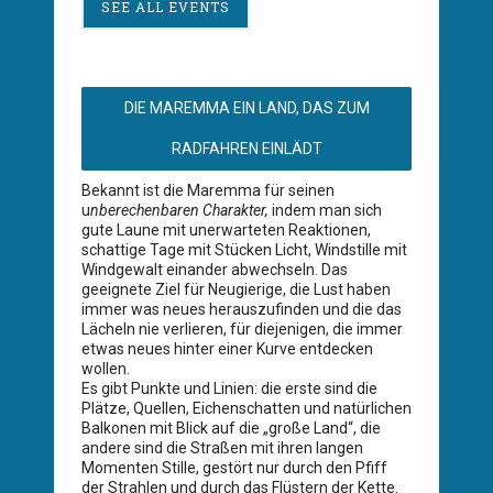
SEE ALL EVENTS
DIE MAREMMA EIN LAND, DAS ZUM
RADFAHREN EINLÄDT
Bekannt ist die Maremma für seinen
u
nberechenbaren Charakter,
indem man sich
gute Laune mit unerwarteten Reaktionen,
schattige Tage mit Stücken Licht, Windstille mit
Windgewalt einander abwechseln. Das
geeignete Ziel für Neugierige, die Lust haben
immer was neues herauszufinden und die das
Lächeln nie verlieren, für diejenigen, die immer
etwas neues hinter einer Kurve entdecken
wollen.
Es gibt Punkte und Linien: die erste sind die
Plätze, Quellen, Eichenschatten und natürlichen
Balkonen mit Blick auf die „große Land“, die
andere sind die Straßen mit ihren langen
Momenten Stille, gestört nur durch den Pfiff
der Strahlen und durch das Flüstern der Kette.