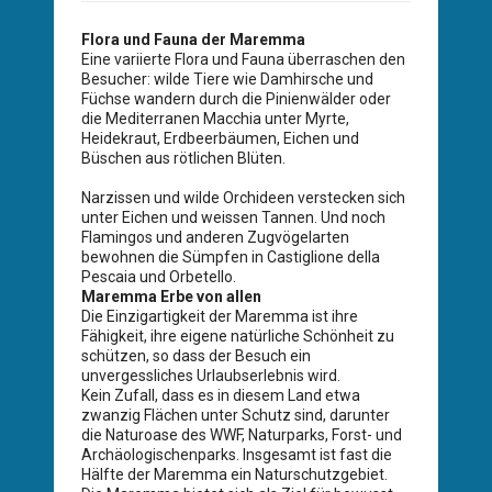
Flora und Fauna der Maremma
Eine variierte Flora und Fauna überraschen den
Besucher: wilde Tiere wie Damhirsche und
Füchse wandern durch die Pinienwälder oder
die Mediterranen Macchia unter Myrte,
Heidekraut, Erdbeerbäumen, Eichen und
Büschen aus rötlichen Blüten.
Narzissen und wilde Orchideen verstecken sich
unter Eichen und weissen Tannen. Und noch
Flamingos und anderen Zugvögelarten
bewohnen die Sümpfen in Castiglione della
Pescaia und Orbetello.
Maremma Erbe von allen
Die Einzigartigkeit der Maremma ist ihre
Fähigkeit, ihre eigene natürliche Schönheit zu
schützen, so dass der Besuch ein
unvergessliches Urlaubserlebnis wird.
Kein Zufall, dass es in diesem Land etwa
zwanzig Flächen unter Schutz sind, darunter
die Naturoase des WWF, Naturparks, Forst- und
Archäologischenparks. Insgesamt ist fast die
Hälfte der Maremma ein Naturschutzgebiet.