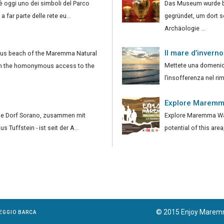
 è oggi uno dei simboli del Parco
Das Museum wurde be
a far parte delle rete eu...
gegründet, um dort 
Archäologie ...
Il mare d’inverno
us beach of the Maremma Natural
Mettete una domenica
rom the homonymous access to the
l’insofferenza nel rim
Explore Maremma
iche Dorf Sorano, zusammen mit
Explore Maremma Walk
s Tuffstein - ist seit der A...
potential of this are
© 2015 Enjoy Maremma
EGGIO BARCA