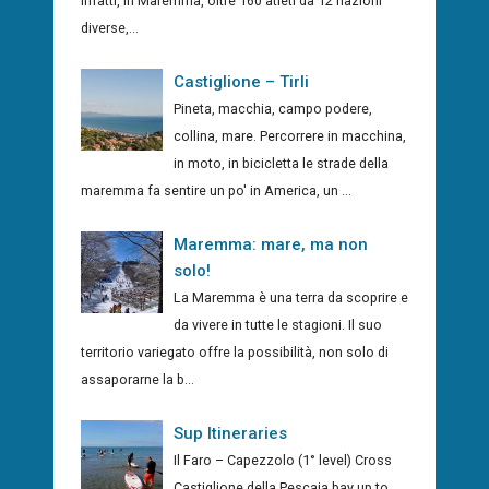
infatti, in Maremma, oltre 160 atleti da 12 nazioni
diverse,...
Castiglione – Tirli
Pineta, macchia, campo podere,
collina, mare. Percorrere in macchina,
in moto, in bicicletta le strade della
maremma fa sentire un po' in America, un ...
Maremma: mare, ma non
solo!
La Maremma è una terra da scoprire e
da vivere in tutte le stagioni. Il suo
territorio variegato offre la possibilità, non solo di
assaporarne la b...
Sup Itineraries
Il Faro – Capezzolo (1° level) Cross
Castiglione della Pescaia bay up to