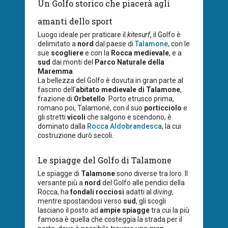
Un Golfo storico che piacerà agli
amanti dello sport
Luogo ideale per praticare il
kitesurf
, il Golfo è
delimitato a
nord
dal paese di
Talamone
, con le
sue
scogliere
e con la
Rocca medievale
, e a
sud
dai monti del
Parco Naturale della
Maremma
.
La bellezza del Golfo è dovuta in gran parte al
fascino dell’
abitato medievale di Talamone
,
frazione di
Orbetello
. Porto etrusco prima,
romano poi, Talamone, con il suo
porticciolo
e
gli stretti
vicoli
che salgono e scendono, è
dominato dalla
Rocca Aldobrandesca
, la cui
costruzione durò secoli.
Le spiagge del Golfo di Talamone
Le spiagge di
Talamone
sono diverse tra loro. Il
versante più a
nord
del Golfo alle pendici della
Rocca, ha
fondali rocciosi
adatti al
diving
,
mentre spostandosi verso
sud
, gli scogli
lasciano il posto ad
ampie spiagge
tra cui la più
famosa è quella che costeggia la strada per il