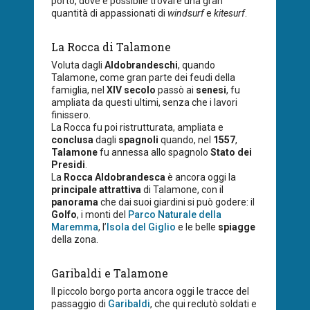
porto, dove è possibile trovare una gran
quantità di appassionati di
windsurf
e
kitesurf
.
La Rocca di Talamone
Voluta dagli
Aldobrandeschi
, quando
Talamone, come gran parte dei feudi della
famiglia, nel
XIV secolo
passò ai
senesi
, fu
ampliata da questi ultimi, senza che i lavori
finissero.
La Rocca fu poi ristrutturata, ampliata e
conclusa
dagli
spagnoli
quando, nel
1557
,
Talamone
fu annessa allo spagnolo
Stato dei
Presidi
.
La
Rocca Aldobrandesca
è ancora oggi la
principale attrattiva
di Talamone, con il
panorama
che dai suoi giardini si può godere: il
Golfo
, i monti del
Parco Naturale della
Maremma
, l’
Isola del Giglio
e le belle
spiagge
della zona.
Garibaldi e Talamone
Il piccolo borgo porta ancora oggi le tracce del
passaggio di
Garibaldi
, che qui reclutò soldati e