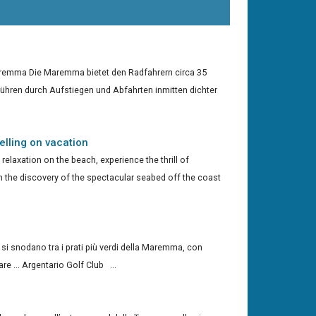
aremma Die Maremma bietet den Radfahrern circa 35
hren durch Aufstiegen und Abfahrten inmitten dichter
elling on vacation
 relaxation on the beach, experience the thrill of
n the discovery of the spectacular seabed off the coast
e si snodano tra i prati più verdi della Maremma, con
percorsi tutti da giocare ... Argentario Golf Club ...