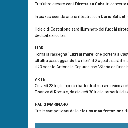
Tutt’altro genere con i
Dirotta su Cuba
, in concerto
In piazza scende anche il teatro, con
Dario Ballanti
Il cielo di Castiglione sarà illuminato dai
fuochi
pirote
dedicata ai colori.
LIBRI
Torna la rassegna “
Libri al mare
” che porterà a Cast
all’altra passeggiando tra i libri”, il 2 agosto sarà i
il 23 agosto Antonello Capurso con “Storia dell’insol
ARTE
Giovedì 23 luglio aprirà i battenti al museo civico arc
Finanza di Roma e, da giovedì 30 luglio tornerà il c
PALIO MARINARO
Tre le competizioni della
storica manifestazione
di