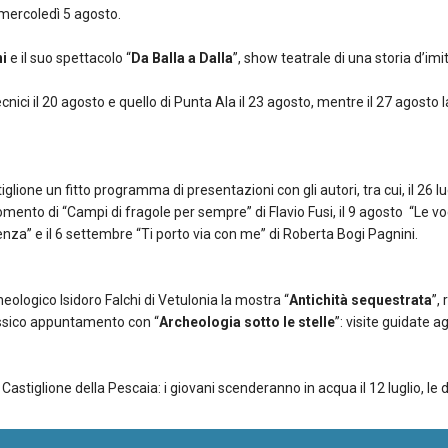
 mercoledì 5 agosto.
ni
e il suo spettacolo “
Da Balla a Dalla
”, show teatrale di una storia d’imi
cnici il 20 agosto e quello di Punta Ala il 23 agosto, mentre il 27 agosto l
iglione un fitto programma di presentazioni con gli autori, tra cui, il 26 l
l momento di “Campi di fragole per sempre” di Flavio Fusi, il 9 agosto “Le v
enza” e il 6 settembre “Ti porto via con me” di Roberta Bogi Pagnini.
heologico Isidoro Falchi di Vetulonia la mostra “
Antichità sequestrata
”,
lassico appuntamento con “
Archeologia sotto le stelle
”: visite guidate a
 Castiglione della Pescaia: i giovani scenderanno in acqua il 12 luglio, le d