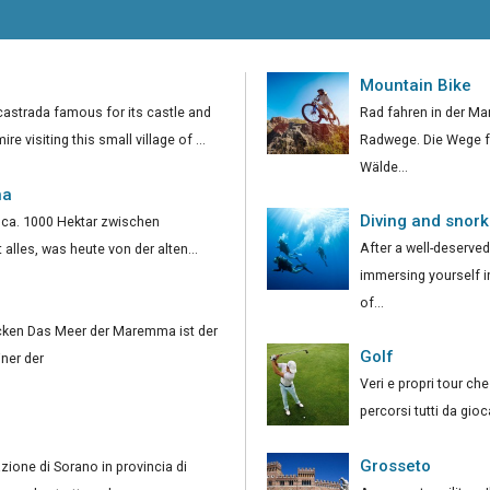
Mountain Bike
astrada famous for its castle and
Rad fahren in der M
 visiting this small village of ...
Radwege. Die Wege fü
Wälde...
na
Diving and snork
, ca. 1000 Hektar zwischen
After a well-deserved
 alles, was heute von der alten...
immersing yourself i
of...
ken Das Meer der Maremma ist der
Golf
ner der
Veri e propri tour ch
Grosseto
zione di Sorano in provincia di