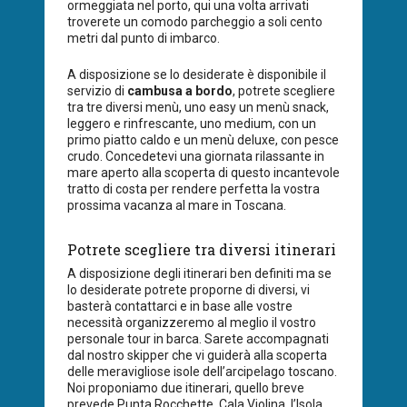
ormeggiata nel porto, qui una volta arrivati
troverete un comodo parcheggio a soli cento
metri dal punto di imbarco.
A disposizione se lo desiderate è disponibile il
servizio di
cambusa a bordo
, potrete scegliere
tra tre diversi menù, uno easy un menù snack,
leggero e rinfrescante, uno medium, con un
primo piatto caldo e un menù deluxe, con pesce
crudo. Concedetevi una giornata rilassante in
mare aperto alla scoperta di questo incantevole
tratto di costa per rendere perfetta la vostra
prossima vacanza al mare in Toscana.
Potrete scegliere tra diversi itinerari
A disposizione degli itinerari ben definiti ma se
lo desiderate potrete proporne di diversi, vi
basterà contattarci e in base alle vostre
necessità organizzeremo al meglio il vostro
personale tour in barca. Sarete accompagnati
dal nostro skipper che vi guiderà alla scoperta
delle meravigliose isole dell’arcipelago toscano.
Noi proponiamo due itinerari, quello breve
prevede Punta Rocchette, Cala Violina, l’Isola