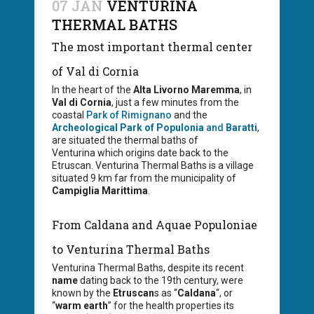
07 JAN
VENTURINA
THERMAL BATHS
The most important thermal center
of Val di Cornia
In the heart of the
Alta Livorno Maremma
, in
Val di Cornia
, just a few minutes from the
coastal
Park of Rimignano
and the
Archeological Park of Populonia
and
Baratti
,
are situated the thermal baths of
Venturina which origins date back to the
Etruscan. Venturina Thermal Baths is a village
situated 9 km far from the municipality of
Campiglia Marittima
.
From Caldana and Aquae Populoniae
to Venturina Thermal Baths
Venturina Thermal Baths, despite its recent
name
dating back to the 19th century, were
known by the
Etruscan
s as “
Caldana
“, or
“
warm earth
” for the health properties its