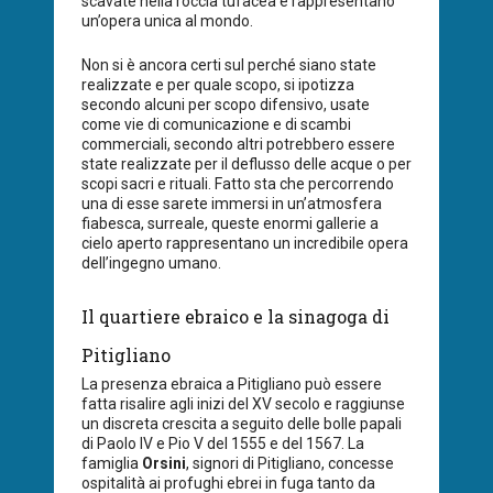
scavate nella roccia tufacea e rappresentano
un’opera unica al mondo.
Non si è ancora certi sul perché siano state
realizzate e per quale scopo, si ipotizza
secondo alcuni per scopo difensivo, usate
come vie di comunicazione e di scambi
commerciali, secondo altri potrebbero essere
state realizzate per il deflusso delle acque o per
scopi sacri e rituali. Fatto sta che percorrendo
una di esse sarete immersi in un’atmosfera
fiabesca, surreale, queste enormi gallerie a
cielo aperto rappresentano un incredibile opera
dell’ingegno umano.
Il quartiere ebraico e la sinagoga di
Pitigliano
La presenza ebraica a Pitigliano può essere
fatta risalire agli inizi del XV secolo e raggiunse
un discreta crescita a seguito delle bolle papali
di Paolo IV e Pio V del 1555 e del 1567. La
famiglia
Orsini
, signori di Pitigliano, concesse
ospitalità ai profughi ebrei in fuga tanto da