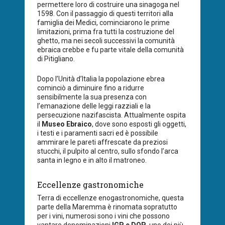
permettere loro di costruire una sinagoga nel
1598. Con il passaggio di questi territori alla
famiglia dei Medici, cominciarono le prime
limitazioni, prima fra tutti la costruzione del
ghetto, ma nei secoli successivi la comunità
ebraica crebbe e fu parte vitale della comunità
di Pitigliano.
Dopo l’Unità d’Italia la popolazione ebrea
cominciò a diminuire fino a ridurre
sensibilmente la sua presenza con
l’emanazione delle leggi razziali e la
persecuzione nazifascista. Attualmente ospita
il
Museo Ebraico
, dove sono esposti gli oggetti,
i testi e i paramenti sacri ed è possibile
ammirare le pareti affrescate da preziosi
stucchi, il pulpito al centro, sullo sfondo l’arca
santa in legno e in alto il matroneo.
Eccellenze gastronomiche
Terra di eccellenze enogastronomiche, questa
parte della Maremma è rinomata sopratutto
per i vini, numerosi sono i vini che possono
vantare denominazioni
IGP e DOP
, uno dei più