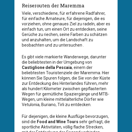
Reiserouten der Maremma
Viele, verschiedene, für erfahrene Radfahrer,
für einfache Amateure, für diejenigen, die es
vorziehen, ohne genaues Ziel zu radeln, aber es
einfach tun, um einen Ort zu entdecken, seine
Gerüche zu riechen, seine Farben zu schätzen
und anzuhalten, um die Landschaft zu
beobachten und zu untersuchen .
Es gibt viele markierte Wanderwege, darunter
die beliebtesten in der Umgebung von
Castiglione della Pescaia
, einem der
beliebtesten Touristenziele der Maremma. Hier
können Sie Spuren folgen, die Sie von der Küste
zur Entdeckung des Hinterlandes führen, mehr
als hundert Kilometer zwischen gepflasterten
Wegen für gemütliche Spaziergänge und MTB-
Wegen, um kleine mittelalterliche Dörfer wie
Vetulonia, Buriano, Tirli zu entdecken.
Für diejenigen, die kleine Ausflüge bevorzugen,
sind die
Food and Wine Tours
sehr gefragt, die
sportliche Aktivitäten, völlig flache Strecken,