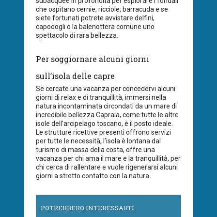
subacquee in profondità per esplorare i fondali
che ospitano cernie, ricciole, barracuda e se
siete fortunati potrete avvistare delfini,
capodogli o la balenottera comune uno
spettacolo di rara bellezza.
Per soggiornare alcuni giorni
sull’isola delle capre
Se cercate una vacanza per concedervi alcuni
giorni di relax e di tranquillità, immersi nella
natura incontaminata circondati da un mare di
incredibile bellezza Capraia, come tutte le altre
isole dell’arcipelago toscano, è il posto ideale.
Le strutture ricettive presenti offrono servizi
per tutte le necessità, l’isola è lontana dal
turismo di massa della costa, offre una
vacanza per chi ama il mare e la tranquillità, per
chi cerca di rallentare e vuole rigenerarsi alcuni
giorni a stretto contatto con la natura.
POTREBBERO INTERESSARTI