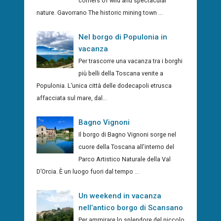
corners of wild and spectacular
nature. Gavorrano The historic mining town ...
Nel borgo di Populonia in
vacanza
Per trascorre una vacanza tra i borghi
più belli della Toscana venite a
Populonia. L’unica città delle dodecapoli etrusca
affacciata sul mare, dal...
Bagno Vignoni
Il borgo di Bagno Vignoni sorge nel
cuore della Toscana all'interno del
Parco Artistico Naturale della Val
D’Orcia. È un luogo fuori dal tempo ...
Un weekend in vacanza
nell’antico borgo di Scansano
Per ammirare lo splendore del piccolo