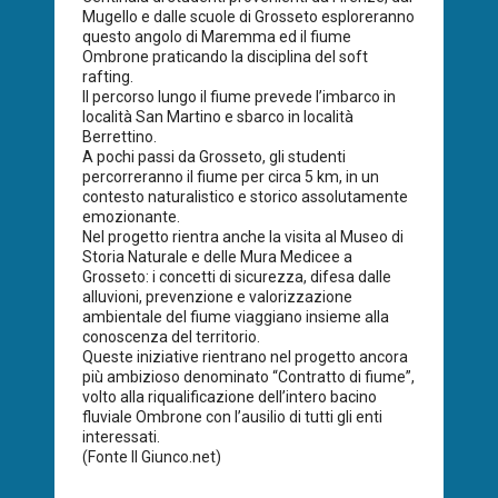
Mugello e dalle scuole di Grosseto esploreranno
questo angolo di Maremma ed il fiume
Ombrone praticando la disciplina del soft
rafting.
Il percorso lungo il fiume prevede l’imbarco in
località San Martino e sbarco in località
Berrettino.
A pochi passi da Grosseto, gli studenti
percorreranno il fiume per circa 5 km, in un
contesto naturalistico e storico assolutamente
emozionante.
Nel progetto rientra anche la visita al Museo di
Storia Naturale e delle Mura Medicee a
Grosseto: i concetti di sicurezza, difesa dalle
alluvioni, prevenzione e valorizzazione
ambientale del fiume viaggiano insieme alla
conoscenza del territorio.
Queste iniziative rientrano nel progetto ancora
più ambizioso denominato “Contratto di fiume”,
volto alla riqualificazione dell’intero bacino
fluviale Ombrone con l’ausilio di tutti gli enti
interessati.
(Fonte Il Giunco.net)