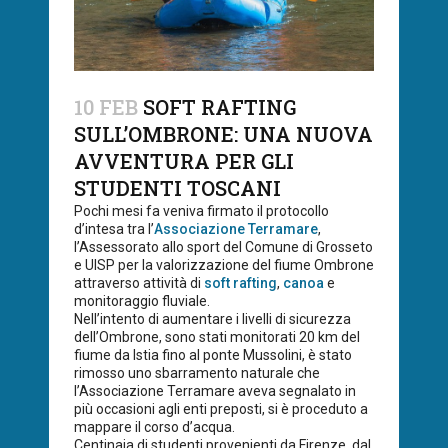
10 FEB
SOFT RAFTING
SULL’OMBRONE: UNA NUOVA
AVVENTURA PER GLI
STUDENTI TOSCANI
Pochi mesi fa veniva firmato il protocollo
d’intesa tra l’
Associazione Terramare
,
l’Assessorato allo sport del Comune di Grosseto
e UISP per la valorizzazione del fiume Ombrone
attraverso attività di
soft rafting
,
canoa
e
monitoraggio fluviale.
Nell’intento di aumentare i livelli di sicurezza
dell’Ombrone, sono stati monitorati 20 km del
fiume da Istia fino al ponte Mussolini, è stato
rimosso uno sbarramento naturale che
l’Associazione Terramare aveva segnalato in
più occasioni agli enti preposti, si è proceduto a
mappare il corso d’acqua.
Centinaia di studenti provenienti da Firenze, dal