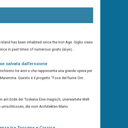
 island has been inhabited since the Iron Age. Giglio owes
sence in past times of numerous goats (αίγες...
se salvata dall’erosione
richiesto tre anni e che rappresenta una grande opera per
a Maremma. Questo è il progetto "Foce del fiume Om...
en am Ende der Toskana Eine magisch, unerwartete Welt
n umschlossen, die vom Architekten Mario
anza tra Toscana e Corsica