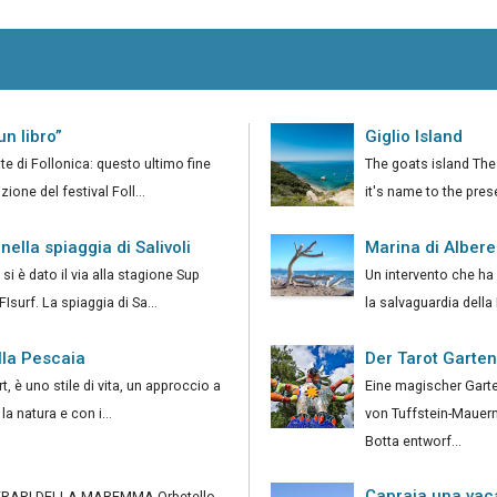
un libro”
Giglio Island
te di Follonica: questo ultimo fine
The goats island The
ione del festival Foll...
it's name to the pre
nella spiaggia di Salivoli
Marina di Albere
si è dato il via alla stagione Sup
Un intervento che ha 
Isurf. La spiaggia di Sa...
la salvaguardia dell
lla Pescaia
Der Tarot Garten
rt, è uno stile di vita, un approccio a
Eine magischer Gart
a natura e con i...
von Tuffstein-Mauer
Botta entworf...
Capraia una vac
I DELLA MAREMMA Orbetello,